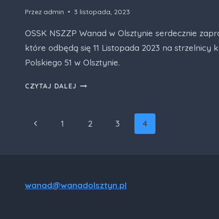
Przez
admin
3 listopada, 2023
OSSK NSZZP Wanad w Olsztynie serdecznie zapr
które odbędą się 11 Listopada 2023 na strzelnicy 
Polskiego 51 w Olsztynie.
ŚWIĘTO
CZYTAJ DALEJ
NIEPODLEGŁOŚCI
Z
WANADEM
Nawigacja
Poprzednia
1
2
3
4
strony
strona
wanad@wanadolsztyn.pl