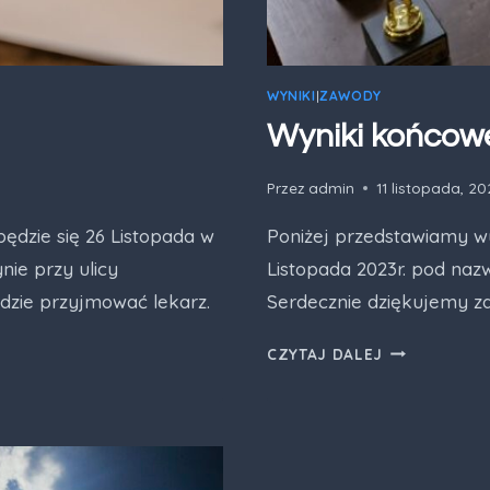
WYNIKI
|
ZAWODY
Wyniki końcow
Przez
admin
11 listopada, 2
ędzie się 26 Listopada w
Poniżej przedstawiamy wy
ie przy ulicy
Listopada 2023r. pod naz
ędzie przyjmować lekarz.
Serdecznie dziękujemy za
WYNIKI
CZYTAJ DALEJ
KOŃCOWE