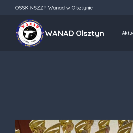
Przeskocz
OSSK NSZZP Wanad w Olsztynie
do
treści
WANAD Olsztyn
Aktu