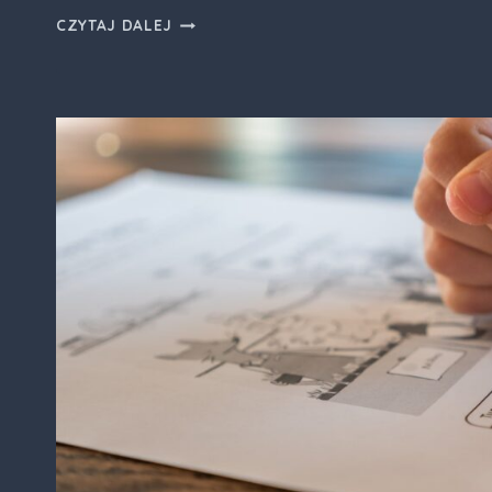
ZIMOWA
CZYTAJ DALEJ
STRZELANKA
Z
WANADEM
2024