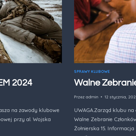
SPRAWY KLUBOWE
EM 2024
Walne Zebrani
Przez
admin
12 stycznia, 20
asza na zawody klubowe
UWAGA.Zarząd klubu na dz
bowej przy al. Wojska
Walne Zebranie Członków.
Żołnierska 15. Informacja