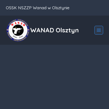
Przeskocz
OSSK NSZZP Wanad w Olsztynie
do
treści
WANAD Olsztyn