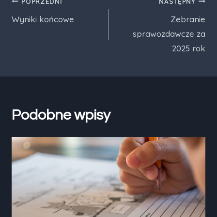
Nawigacja
POPRZEDNI
NASTĘPNY
Wyniki końcowe
Zebranie
wpisu
sprawozdawcze za
2025 rok
Podobne wpisy