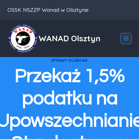
Przeskocz
OSSK NSZZP Wanad w Olsztynie
do
treści
WANAD Olsztyn
SPRAWY KLUBOWE
Przekaż 1,5%
podatku na
Upowszechniani