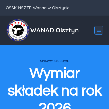
Przeskocz
OSSK NSZZP Wanad w Olsztynie
do
treści
WANAD Olsztyn
SPRAWY KLUBOWE
Wymiar
składek na rok
2026