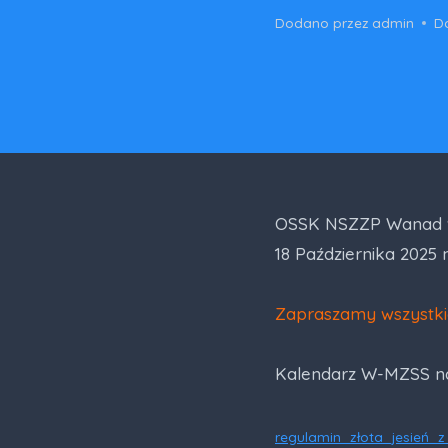
Dodano przez
admin
Da
OSSK NSZZP Wanad w 
18 Października 2025 
Zapraszamy wszystki
Kalendarz W-MZSS na
regulamin_złota_jesień