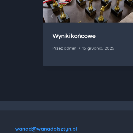
adem
Wyniki końcowe
Przez
admin
15 grudnia, 2025
 2025
wanad@wanadolsztyn.pl