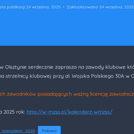
ta publikacji
24 września, 2025
Zaktualizowano
24 września, 2025
Olsztynie serdecznie zaprasza na zawody klubowe któ
na strzelnicy klubowej przy al. Wojska Polskiego 30A w O
ch zawodników posiadających ważną licencję zawodnic
 2025 rok:
http://w-mzss.pl/kalendarz-wmzss/
_z_Wanadem_2025
Pobierz