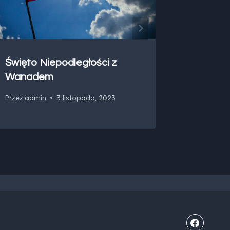
Święto Niepodległości z
Wyniki 
Wanadem
Przez
admi
Przez
admin
3 listopada, 2023