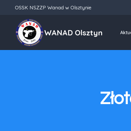
Przeskocz
OSSK NSZZP Wanad w Olsztynie
do
treści
WANAD Olsztyn
Aktu
Zło