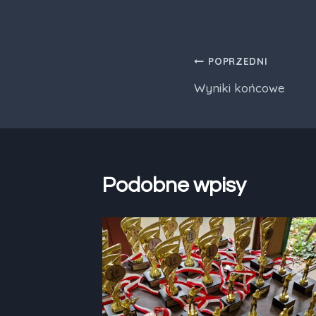
Nawigacja
POPRZEDNI
Wyniki końcowe
wpisu
Podobne wpisy