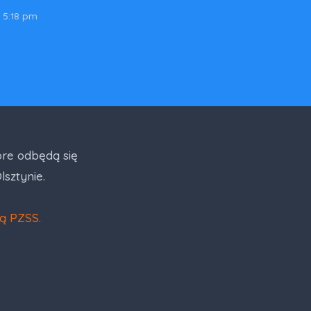
 5:18 pm
re odbędą się
lsztynie.
zą PZ
SS.