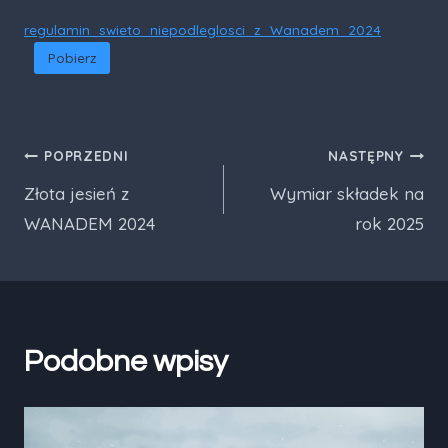
regulamin_swieto_niepodleglosci_z_Wanadem_2024
Pobierz
Nawigacja
POPRZEDNI
NASTĘPNY
Złota jesień z
Wymiar składek na
wpisu
WANADEM 2024
rok 2025
Podobne wpisy