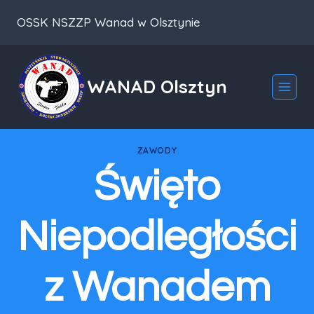
Przeskocz
OSSK NSZZP Wanad w Olsztynie
do
treści
WANAD Olsztyn
ZAWODY
Święto
Niepodległości
z Wanadem