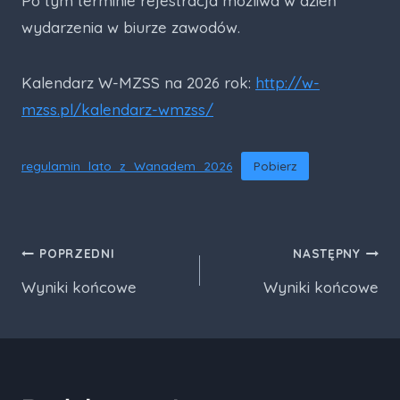
Po tym terminie rejestracja możliwa w dzień
wydarzenia w biurze zawodów.
Kalendarz W-MZSS na 2026 rok:
http://w-
mzss.pl/kalendarz-wmzss/
regulamin_lato_z_Wanadem_2026
Pobierz
Nawigacja
POPRZEDNI
NASTĘPNY
Wyniki końcowe
Wyniki końcowe
wpisu