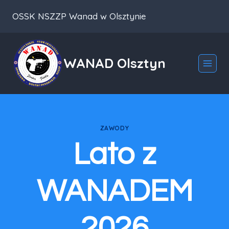
Przeskocz
OSSK NSZZP Wanad w Olsztynie
do
treści
WANAD Olsztyn
ZAWODY
Lato z
WANADEM
2026